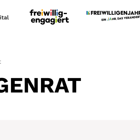
t
IGENRAT