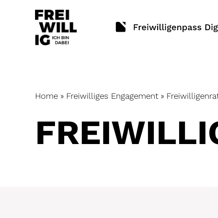
Skip
to
content
Home
»
Freiwilliges Engagement
»
Freiwilligenra
FREIWILL