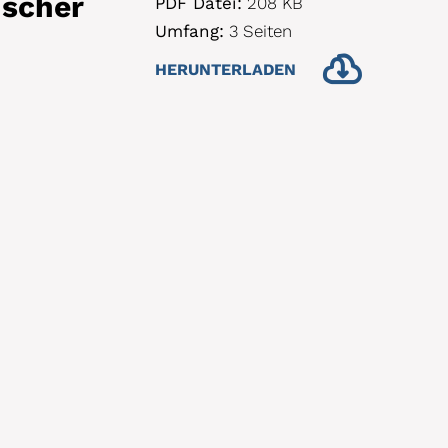
ischer
PDF Datei:
208
KB
Umfang:
3 Seiten
HERUNTERLADEN