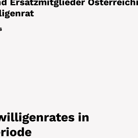
d Ersatzmitglieder Österreich
ligenrat
s
illigenrates in
eriode