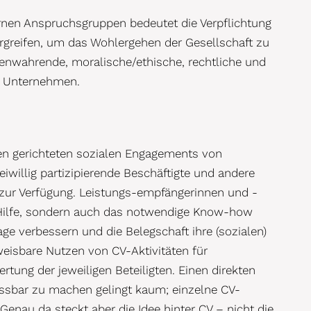
rnen Anspruchsgruppen bedeutet die Verpflichtung
reifen, um das Wohlergehen der Gesellschaft zu
senwahrende, moralische/ethische, rechtliche und
an Unternehmen.
ßen gerichteten sozialen Engagements von
willig partizipierende Beschäftigte und andere
n zur Verfügung. Leistungs-empfängerinnen und -
Hilfe, sondern auch das notwendige Know-how
 verbessern und die Belegschaft ihre (sozialen)
isbare Nutzen von CV-Aktivitäten für
tung der jeweiligen Beteiligten. Einen direkten
sbar zu machen gelingt kaum; einzelne CV-
Genau da steckt aber die Idee hinter CV – nicht die