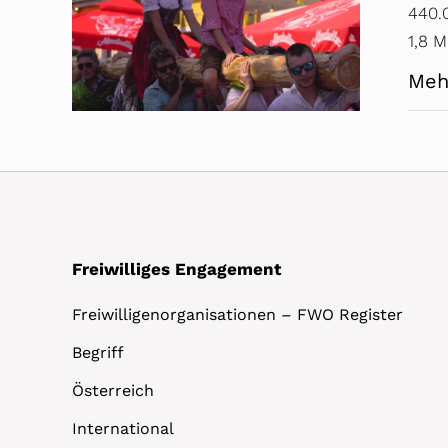
440.
1,8 M
Meh
Freiwilliges Engagement
Freiwilligenorganisationen – FWO Register
Begriff
Österreich
International