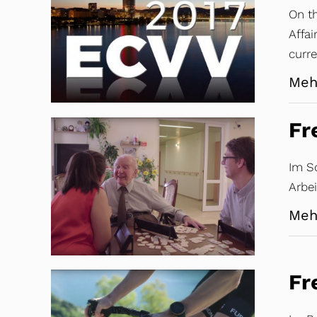
On th
Affa
curre
Meh
Fr
Im S
Arbei
Meh
Fr