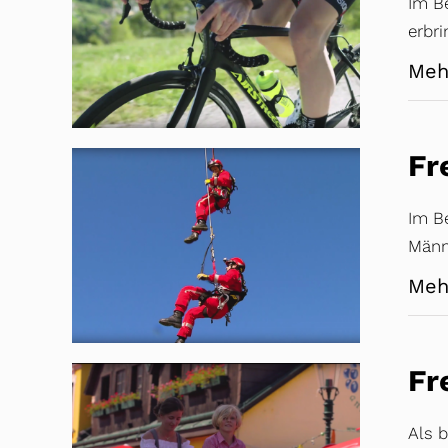
Im B
erbr
Meh
Fr
Im Be
Männe
Meh
Fr
Als b