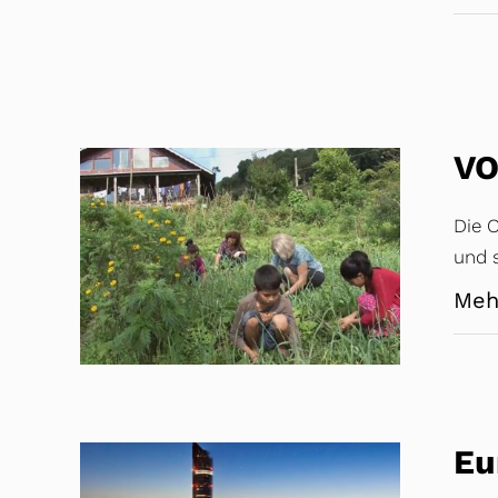
VO
Die O
und s
Meh
Eu