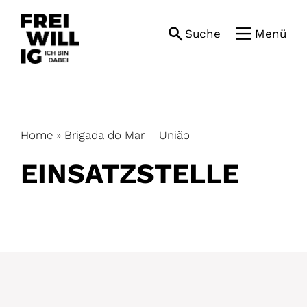
Skip
to
Suche
Menü
content
Home
»
Brigada do Mar – União
EINSATZ­STELLE