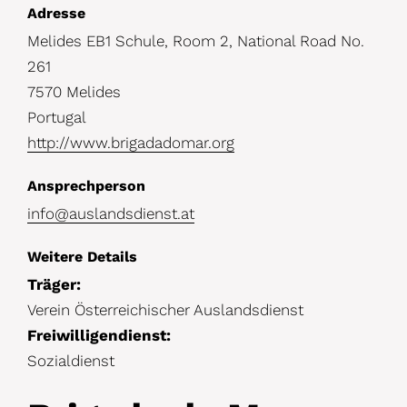
D
Adresse
Melides EB1 Schule, Room 2, National Road No.
e
261
t
7570 Melides
a
Portugal
i
http://www.brigadadomar.org
l
Ansprechperson
s
info@auslandsdienst.at
Weitere Details
Träger:
Verein Österreichischer Auslandsdienst
Freiwilligendienst:
Sozialdienst