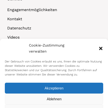
Engagementmöglichkeiten
Kontakt
Datenschutz
Videos
Cookie-Zustimmung
Downloads
verwalten
Der Gebrauch von Cookies erlaubt es uns, Ihnen die optimale Nutzung
dieser Website anzubieten. Wir verwenden Cookies zu
Statistikzwecken und zur Qualitätssicherung. Durch Fortfahren auf
unserer Website stimmen Sie dieser Verwendung zu.
Akzeptieren
© 2026 Bundesministerium für Arbeit,
Ablehnen
Soziales, Gesundheit, Pflege und