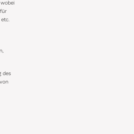
 wobei
für
 etc.
n,
g des
 von