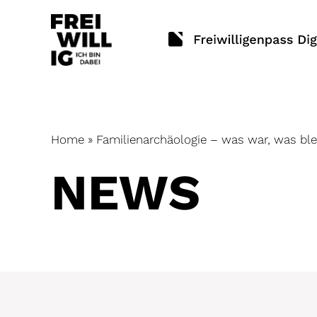
Skip
to
content
Home
»
Familienarchäologie – was war, was blei
NEWS