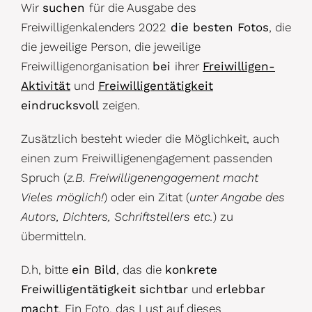
Wir
suchen
für die Ausgabe des
Freiwilligenkalenders 2022
die besten Fotos
, die
die jeweilige Person, die jeweilige
Freiwilligenorganisation
bei
ihrer
Freiwilligen-
Aktivität
und
Freiwilligentätigkeit
eindrucksvoll
zeigen.
Zusätzlich besteht wieder die Möglichkeit, auch
einen zum Freiwilligenengagement passenden
Spruch (
z.B. Freiwilligenengagement macht
Vieles möglich!
) oder ein Zitat (
unter Angabe des
Autors, Dichters, Schriftstellers etc.
) zu
übermitteln.
D.h, bitte
ein Bild
, das die
konkrete
Freiwilligentätigkeit
sichtbar
und
erlebbar
macht
. Ein Foto, das Lust auf dieses