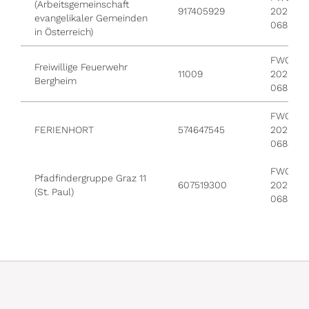
(Arbeitsgemeinschaft
917405929
2026 /
evangelikaler Gemeinden
0686
in Österreich)
FWO /
Freiwillige Feuerwehr
11009
2026 /
Bergheim
0685
FWO /
FERIENHORT
574647545
2026 /
0684
FWO /
Pfadfindergruppe Graz 11
607519300
2026 /
(St. Paul)
0683