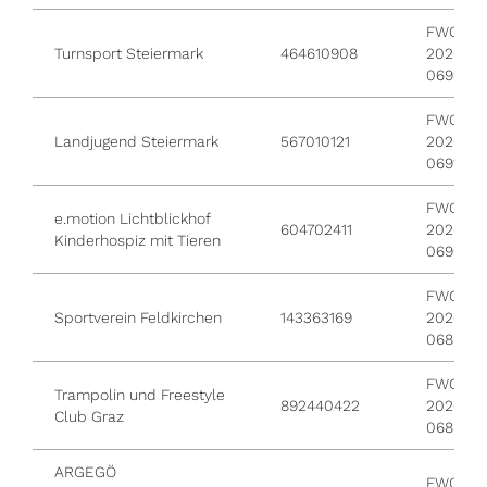
FWO /
Turnsport Steiermark
464610908
2026 /
0692
FWO /
Landjugend Steiermark
567010121
2026 /
0691
FWO /
e.motion Lichtblickhof
604702411
2026 /
Kinderhospiz mit Tieren
0690
FWO /
Sportverein Feldkirchen
143363169
2026 /
0689
FWO /
Trampolin und Freestyle
892440422
2026 /
Club Graz
0688
ARGEGÖ
FWO /