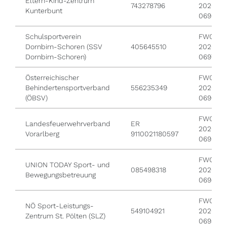
Eltern-Kind-Zentrum
743278796
2026 /
Kunterbunt
0698
Schulsportverein
FWO /
Dornbirn-Schoren (SSV
405645510
2026 /
Dornbirn-Schoren)
0697
Österreichischer
FWO /
Behindertensportverband
556235349
2026 /
(ÖBSV)
0696
FWO /
Landesfeuerwehrverband
ER
2026 /
Vorarlberg
9110021180597
0695
FWO /
UNION TODAY Sport- und
085498318
2026 /
Bewegungsbetreuung
0694
FWO /
NÖ Sport-Leistungs-
549104921
2026 /
Zentrum St. Pölten (SLZ)
0693