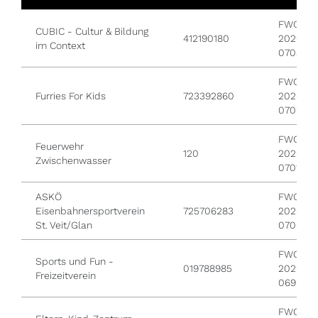
FWO /
CUBIC - Cultur & Bildung
412190180
2026 /
im Context
0703
FWO /
Furries For Kids
723392860
2026 /
0702
FWO /
Feuerwehr
120
2026 /
Zwischenwasser
0701
ASKÖ
FWO /
Eisenbahnersportverein
725706283
2026 /
St. Veit/Glan
0700
FWO /
Sports und Fun -
019788985
2026 /
Freizeitverein
0699
FWO /