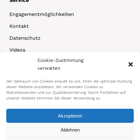
Engagementmöglichkeiten
Kontakt
Datenschutz
Videos
Cookie-Zustimmung
Downloads
verwalten
Der Gebrauch von Cookies erlaubt es uns, Ihnen die optimale Nutzung
dieser Website anzubieten. Wir verwenden Cookies zu
Statistikzwecken und zur Qualitätssicherung. Durch Fortfahren auf
unserer Website stimmen Sie dieser Verwendung zu.
Akzeptieren
© 2026 Bundesministerium für Arbeit,
Ablehnen
Soziales, Gesundheit, Pflege und