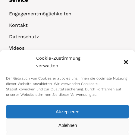
Engagementmöglichkeiten
Kontakt
Datenschutz
Videos
Cookie-Zustimmung
Downloads
verwalten
Der Gebrauch von Cookies erlaubt es uns, Ihnen die optimale Nutzung
dieser Website anzubieten. Wir verwenden Cookies zu
Statistikzwecken und zur Qualitätssicherung. Durch Fortfahren auf
unserer Website stimmen Sie dieser Verwendung zu.
Akzeptieren
© 2026 Bundesministerium für Arbeit,
Ablehnen
Soziales, Gesundheit, Pflege und