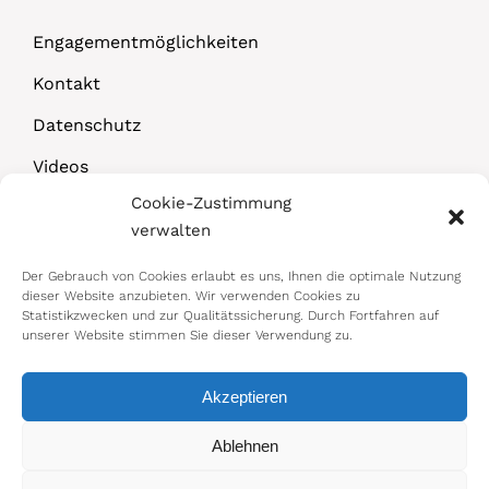
Engagementmöglichkeiten
Kontakt
Datenschutz
Videos
Cookie-Zustimmung
Downloads
verwalten
Der Gebrauch von Cookies erlaubt es uns, Ihnen die optimale Nutzung
dieser Website anzubieten. Wir verwenden Cookies zu
Statistikzwecken und zur Qualitätssicherung. Durch Fortfahren auf
unserer Website stimmen Sie dieser Verwendung zu.
Akzeptieren
© 2026 Bundesministerium für Arbeit,
Ablehnen
Soziales, Gesundheit, Pflege und