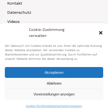
Kontakt
Datenschutz
Videos
Cookie-Zustimmung
Downloads
verwalten
Der Gebrauch von Cookies erlaubt es uns, Ihnen die optimale Nutzung
dieser Website anzubieten. Wir verwenden Cookies zu
Statistikzwecken und zur Qualitätssicherung. Durch Fortfahren auf
unserer Website stimmen Sie dieser Verwendung zu.
Akzeptieren
© 2026 Bundesministerium für Arbeit,
Ablehnen
Soziales, Gesundheit, Pflege und
Voreinstellungen anzeigen
Konsumentenschutz
Impressum
|
Datenschutz
Cookie-Richtlinie
Datenschutz
Impressum