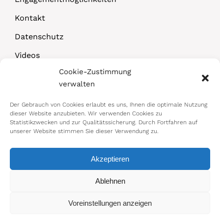
Kontakt
Datenschutz
Videos
Cookie-Zustimmung
Downloads
verwalten
Der Gebrauch von Cookies erlaubt es uns, Ihnen die optimale Nutzung
dieser Website anzubieten. Wir verwenden Cookies zu
Statistikzwecken und zur Qualitätssicherung. Durch Fortfahren auf
unserer Website stimmen Sie dieser Verwendung zu.
Akzeptieren
© 2026 Bundesministerium für Arbeit,
Ablehnen
Soziales, Gesundheit, Pflege und
Voreinstellungen anzeigen
Konsumentenschutz
Impressum
|
Datenschutz