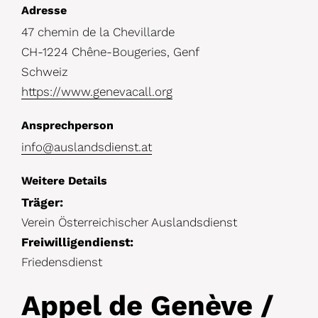
D
Adresse
47 chemin de la Chevillarde
e
CH-1224 Chêne-Bougeries, Genf
t
Schweiz
a
https://www.genevacall.org
i
Ansprechperson
l
info@auslandsdienst.at
s
Weitere Details
Träger:
Verein Österreichischer Auslandsdienst
Freiwilligendienst:
Friedensdienst
Appel de Genève /