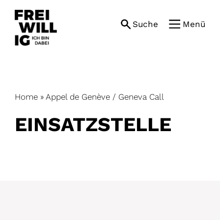
Skip
to
Suche
Menü
content
Home
»
Appel de Genève / Geneva Call
EINSATZ­STELLE