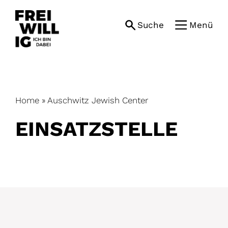
Skip
to
Suche
Menü
content
Home
»
Auschwitz Jewish Center
EINSATZ­STELLE