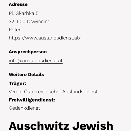
D
Adresse
Pl. Skarbka 5
e
32-600 Oswiecim
t
Polen
a
https://www.auslandsdienst.at/
i
Ansprechperson
l
info@auslandsdienst.at
s
Weitere Details
Träger:
Verein Österreichischer Auslandsdienst
Freiwilligendienst:
Gedenkdienst
Auschwitz Jewish