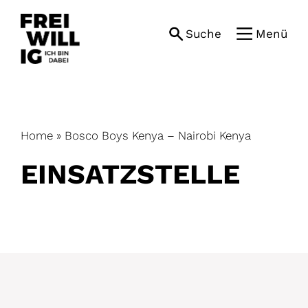
Skip
to
Suche
Menü
content
Home
»
Bosco Boys Kenya – Nairobi Kenya
EINSATZ­STELLE