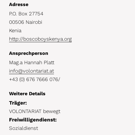
D
Adresse
P.O. Box 27754
e
00506 Nairobi
t
Kenia
a
http://boscoboyskenya.org
i
Ansprechperson
l
Mag.a Hannah Platt
s
info@volontariat.at
+43 (0) 676 7666 076/
Weitere Details
Träger:
VOLONTARIAT bewegt
Freiwilligendienst:
Sozialdienst