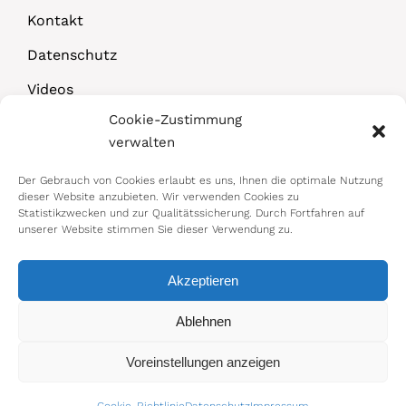
Kontakt
Datenschutz
Videos
Cookie-Zustimmung
Downloads
verwalten
Der Gebrauch von Cookies erlaubt es uns, Ihnen die optimale Nutzung
dieser Website anzubieten. Wir verwenden Cookies zu
Statistikzwecken und zur Qualitätssicherung. Durch Fortfahren auf
unserer Website stimmen Sie dieser Verwendung zu.
Akzeptieren
© 2026 Bundesministerium für Arbeit,
Ablehnen
Soziales, Gesundheit, Pflege und
Voreinstellungen anzeigen
Konsumentenschutz
Impressum
|
Datenschutz