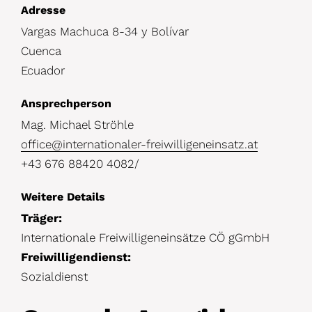
D
Adresse
Vargas Machuca 8-34 y Bolívar
e
Cuenca
t
Ecuador
a
i
Ansprechperson
l
Mag. Michael Ströhle
office@internationaler-freiwilligeneinsatz.at
s
+43 676 88420 4082/
Weitere Details
Träger:
Internationale Freiwilligeneinsätze CÖ gGmbH
Freiwilligendienst:
Sozialdienst