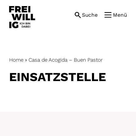
Skip
to
Suche
Menü
content
Home
»
Casa de Acogida – Buen Pastor
EINSATZ­STELLE