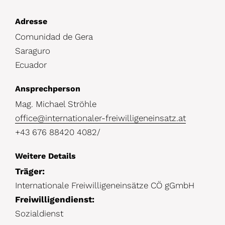
D
Adresse
Comunidad de Gera
e
Saraguro
t
Ecuador
a
i
Ansprechperson
l
Mag. Michael Ströhle
office@internationaler-freiwilligeneinsatz.at
s
+43 676 88420 4082/
Weitere Details
Träger:
Internationale Freiwilligeneinsätze CÖ gGmbH
Freiwilligendienst:
Sozialdienst