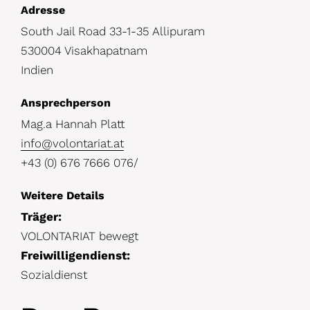
D
Adresse
South Jail Road 33-1-35 Allipuram
e
530004 Visakhapatnam
t
Indien
a
i
Ansprechperson
l
Mag.a Hannah Platt
info@volontariat.at
s
+43 (0) 676 7666 076/
Weitere Details
Träger:
VOLONTARIAT bewegt
Freiwilligendienst:
Sozialdienst