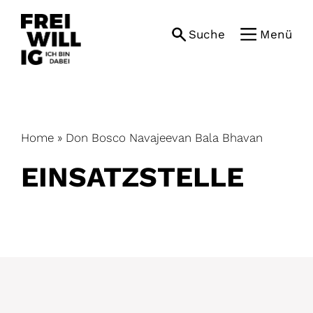
Skip
to
Suche
Menü
content
Home
»
Don Bosco Navajeevan Bala Bhavan
EINSATZ­STELLE