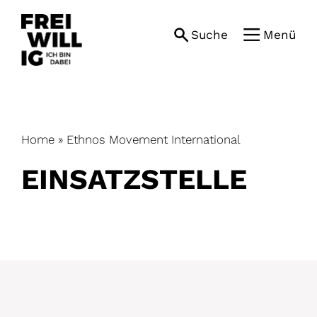
Skip
to
Suche
Menü
content
Home
»
Ethnos Movement International
EINSATZ­STELLE