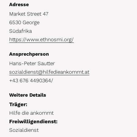
D
Adresse
Market Street 47
e
6530 George
t
Südafrika
a
https://www.ethnosmi.org/
i
Ansprechperson
l
Hans-Peter Sautter
s
sozialdienst@hilfedieankommt.at
+43 676 4490364/
Weitere Details
Träger:
Hilfe die ankommt
Freiwilligendienst:
Sozialdienst