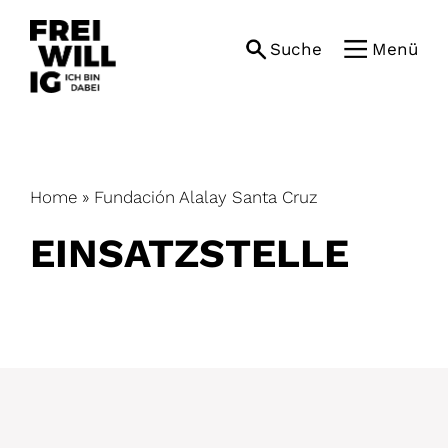
Skip
to
Suche
Menü
content
Home
»
Fundación Alalay Santa Cruz
EINSATZ­STELLE