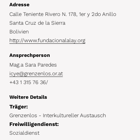
D
Adresse
Calle Teniente Rivero N. 178, 1er y 2do Anillo
e
Santa Cruz de la Sierra
t
Bolivien
a
http://www.fundacionalalay.org
i
Ansprechperson
l
Mag.a Sara Paredes
s
icye@grenzenlos.or.at
+43 1 315 76 36/
Weitere Details
Träger:
Grenzenlos - Interkultureller Austausch
Freiwilligendienst:
Sozialdienst