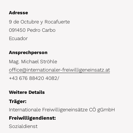
D
Adresse
9 de Octubre y Rocafuerte
e
091450 Pedro Carbo
t
Ecuador
a
i
Ansprechperson
l
Mag. Michael Ströhle
office@internationaler-freiwilligeneinsatz.at
s
+43 676 88420 4082/
Weitere Details
Träger:
Internationale Freiwilligeneinsätze CÖ gGmbH
Freiwilligendienst:
Sozialdienst