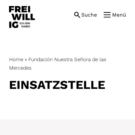
Skip
to
Suche
Menü
content
Home
»
Fundación Nuestra Señora de las
Mercedes
EINSATZ­STELLE