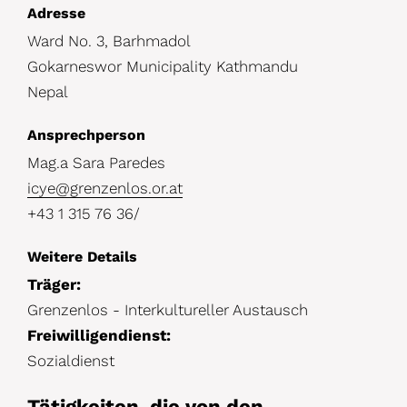
D
Adresse
Ward No. 3, Barhmadol
e
Gokarneswor Municipality Kathmandu
t
Nepal
a
i
Ansprechperson
l
Mag.a Sara Paredes
icye@grenzenlos.or.at
s
+43 1 315 76 36/
Weitere Details
Träger:
Grenzenlos - Interkultureller Austausch
Freiwilligendienst:
Sozialdienst
Tätigkeiten, die von den