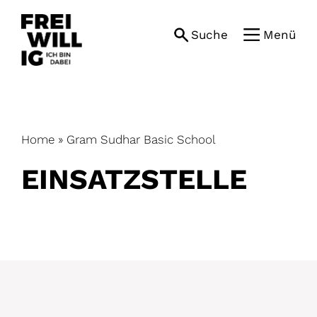
Skip
to
Suche
Menü
content
Home
»
Gram Sudhar Basic School
EINSATZ­STELLE