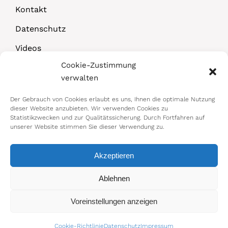
Kontakt
Datenschutz
Videos
Cookie-Zustimmung
Downloads
verwalten
Der Gebrauch von Cookies erlaubt es uns, Ihnen die optimale Nutzung
dieser Website anzubieten. Wir verwenden Cookies zu
Statistikzwecken und zur Qualitätssicherung. Durch Fortfahren auf
unserer Website stimmen Sie dieser Verwendung zu.
Akzeptieren
© 2026 Bundesministerium für Arbeit,
Ablehnen
Soziales, Gesundheit, Pflege und
Voreinstellungen anzeigen
Konsumentenschutz
Impressum
|
Datenschutz
Cookie-Richtlinie
Datenschutz
Impressum