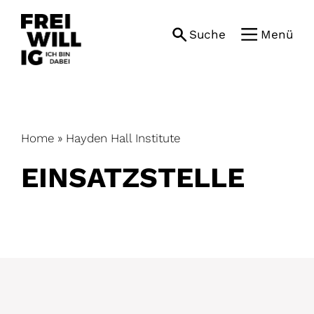
Skip
to
Suche
Menü
content
Home
»
Hayden Hall Institute
EINSATZ­STELLE