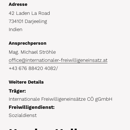
D
Adresse
42 Laden La Road
e
734101 Darjeeling
t
Indien
a
i
Ansprechperson
l
Mag. Michael Ströhle
office@internationaler-freiwilligeneinsatz.at
s
+43 676 88420 4082/
Weitere Details
Träger:
Internationale Freiwilligeneinsätze CÖ gGmbH
Freiwilligendienst:
Sozialdienst