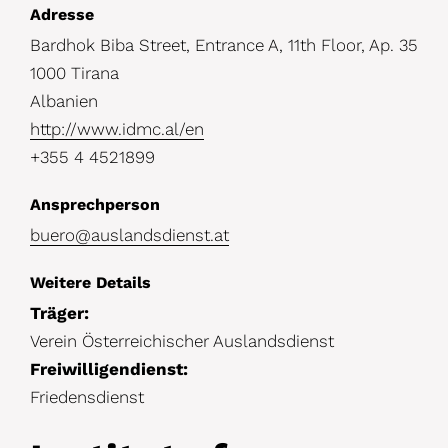
D
Adresse
Bardhok Biba Street, Entrance A, 11th Floor, Ap. 35
e
1000 Tirana
t
Albanien
a
http://www.idmc.al/en
i
+355 4 4521899
l
Ansprechperson
s
buero@auslandsdienst.at
Weitere Details
Träger:
Verein Österreichischer Auslandsdienst
Freiwilligendienst:
Friedensdienst