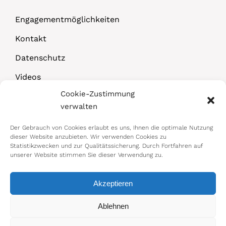
Engagementmöglichkeiten
Kontakt
Datenschutz
Videos
Cookie-Zustimmung
Downloads
verwalten
Der Gebrauch von Cookies erlaubt es uns, Ihnen die optimale Nutzung
dieser Website anzubieten. Wir verwenden Cookies zu
Statistikzwecken und zur Qualitätssicherung. Durch Fortfahren auf
unserer Website stimmen Sie dieser Verwendung zu.
Akzeptieren
© 2026 Bundesministerium für Arbeit,
Ablehnen
Soziales, Gesundheit, Pflege und