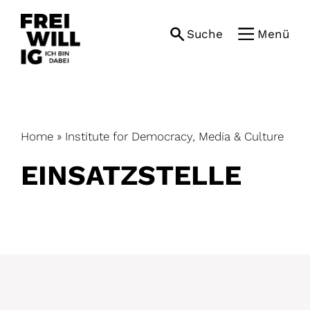
Skip
to
Suche
Menü
content
Home
»
Institute for Democracy, Media & Culture
EINSATZ­STELLE