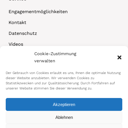
Engagementmöglichkeiten
Kontakt
Datenschutz
Videos
Cookie-Zustimmung
Downloads
verwalten
Der Gebrauch von Cookies erlaubt es uns, Ihnen die optimale Nutzung
dieser Website anzubieten. Wir verwenden Cookies zu
Statistikzwecken und zur Qualitätssicherung. Durch Fortfahren auf
unserer Website stimmen Sie dieser Verwendung zu.
Akzeptieren
© 2026 Bundesministerium für Arbeit,
Ablehnen
Soziales, Gesundheit, Pflege und