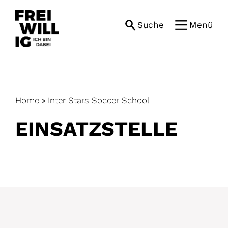
Skip
to
Suche
Menü
content
Home
»
Inter Stars Soccer School
EINSATZ­STELLE