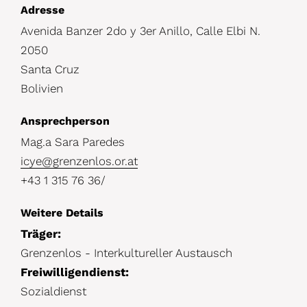
D
Adresse
Avenida Banzer 2do y 3er Anillo, Calle Elbi N.
e
2050
t
Santa Cruz
a
Bolivien
i
Ansprechperson
l
Mag.a Sara Paredes
s
icye@grenzenlos.or.at
+43 1 315 76 36/
Weitere Details
Träger:
Grenzenlos - Interkultureller Austausch
Freiwilligendienst:
Sozialdienst