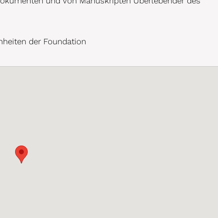
Dokumenten und von Manuskripten Überlebender des
nheiten der Foundation