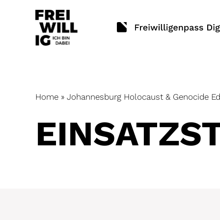
Skip
to
content
Home
»
Johannesburg Holocaust & Genocide Ed
EINSATZ­S