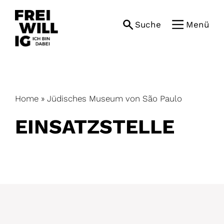
Skip
to
Suche
Menü
content
Home
»
Jüdisches Museum von São Paulo
EINSATZ­STELLE