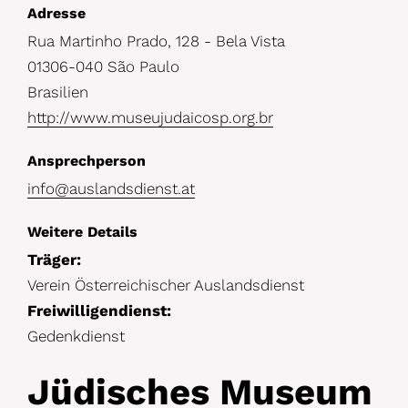
D
Adresse
Rua Martinho Prado, 128 - Bela Vista
e
01306-040 São Paulo
t
Brasilien
a
http://www.museujudaicosp.org.br
i
Ansprechperson
l
info@auslandsdienst.at
s
Weitere Details
Träger:
Verein Österreichischer Auslandsdienst
Freiwilligendienst:
Gedenkdienst
Jüdisches Museum