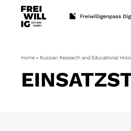
Skip
to
content
Home
»
Russian Research and Educational Holo
EINSATZ­S