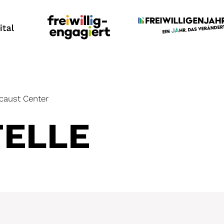
caust Center
TELLE