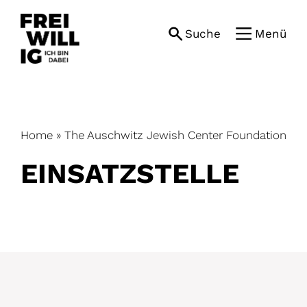
Skip
to
Suche
Menü
content
Home
»
The Auschwitz Jewish Center Foundation
EINSATZ­STELLE