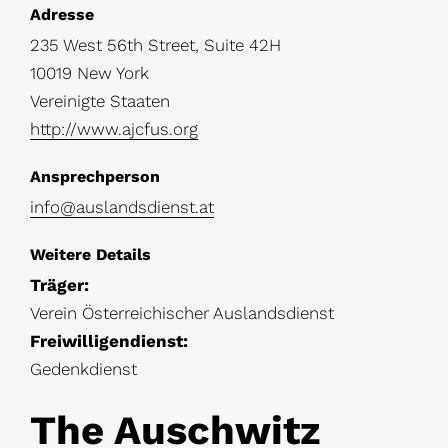
D
Adresse
235 West 56th Street, Suite 42H
e
10019 New York
t
Vereinigte Staaten
a
http://www.ajcfus.org
i
Ansprechperson
l
info@auslandsdienst.at
s
Weitere Details
Träger:
Verein Österreichischer Auslandsdienst
Freiwilligendienst:
Gedenkdienst
The Auschwitz