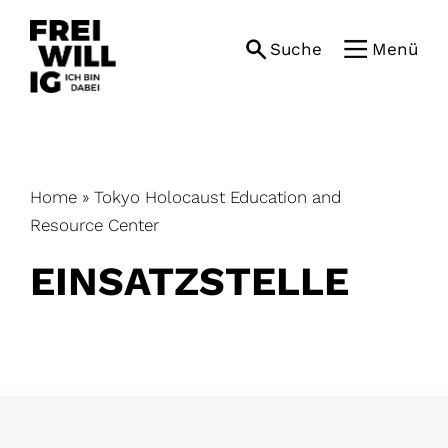
Skip
to
Suche
Menü
content
Home
»
Tokyo Holocaust Education and
Resource Center
EINSATZ­STELLE