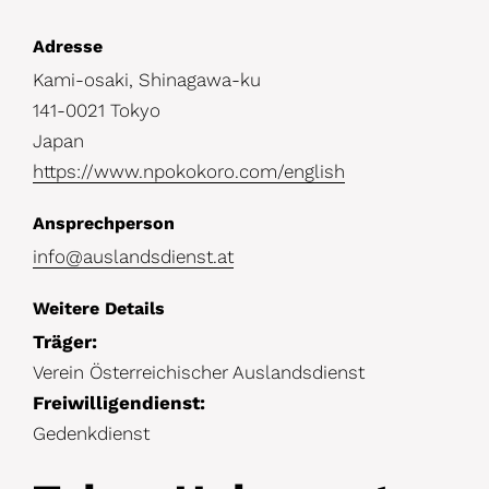
D
Adresse
Kami-osaki, Shinagawa-ku
e
141-0021 Tokyo
t
Japan
a
https://www.npokokoro.com/english
i
Ansprechperson
l
info@auslandsdienst.at
s
Weitere Details
Träger:
Verein Österreichischer Auslandsdienst
Freiwilligendienst:
Gedenkdienst