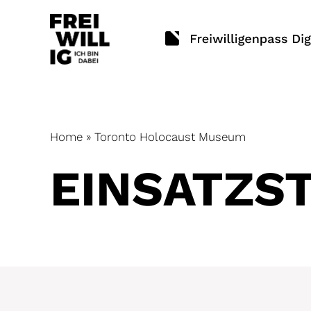
Skip
to
content
Home
»
Toronto Holocaust Museum
EINSATZ­S