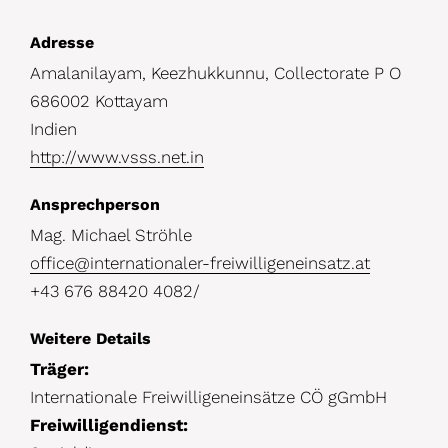
D
Adresse
Amalanilayam, Keezhukkunnu, Collectorate P O
e
686002 Kottayam
t
Indien
a
http://www.vsss.net.in
i
Ansprechperson
l
Mag. Michael Ströhle
s
office@internationaler-freiwilligeneinsatz.at
+43 676 88420 4082/
Weitere Details
Träger:
Internationale Freiwilligeneinsätze CÖ gGmbH
Freiwilligendienst: