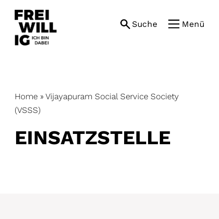
Skip
to
Suche
Menü
content
Home
»
Vijayapuram Social Service Society
(VSSS)
EINSATZ­STELLE