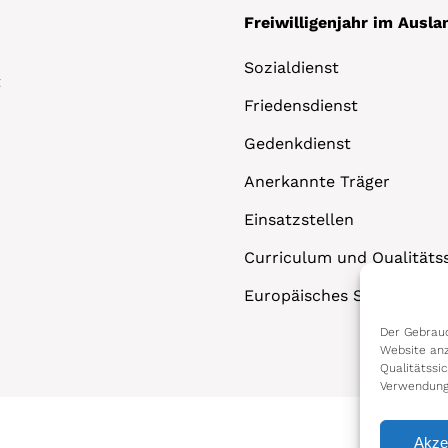
Freiwilligenjahr im Ausla
Sozialdienst
t
Friedensdienst
Gedenkdienst
Anerkannte Träger
Einsatzstellen
Curriculum und Qualitäts
Europäisches Solidaritäts
Der Gebrauc
Website anz
Qualitätssi
Verwendung
Akze