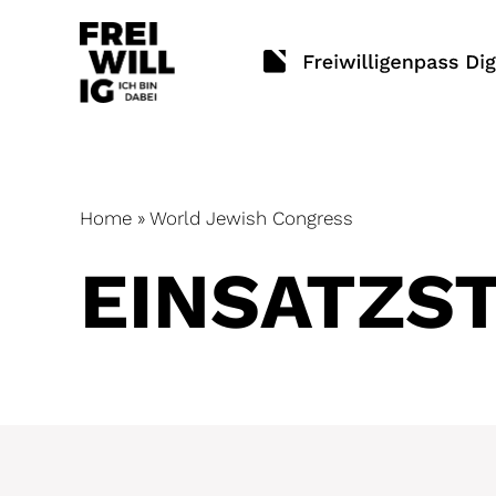
Skip
to
content
Home
»
World Jewish Congress
EINSATZ­S