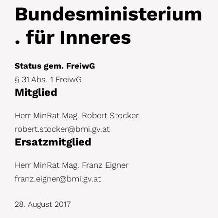
D
Bundesministerium
e
. für Inneres
t
a
Status gem. FreiwG
i
§ 31 Abs. 1 FreiwG
l
Mitglied
s
Herr MinRat Mag. Robert Stocker
robert.stocker@bmi.gv.at
Ersatzmitglied
Herr MinRat Mag. Franz Eigner
franz.eigner@bmi.gv.at
28. August 2017