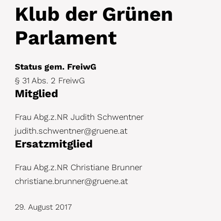
D
Klub der Grünen
e
Parlament
t
a
Status gem. FreiwG
i
§ 31 Abs. 2 FreiwG
l
Mitglied
s
Frau Abg.z.NR Judith Schwentner
judith.schwentner@gruene.at
Ersatzmitglied
Frau Abg.z.NR Christiane Brunner
christiane.brunner@gruene.at
29. August 2017