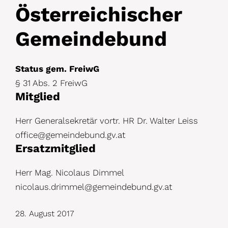
D
Österreichischer
e
Gemeindebund
t
a
Status gem. FreiwG
i
§ 31 Abs. 2 FreiwG
l
Mitglied
s
Herr Generalsekretär vortr. HR Dr. Walter Leiss
office@gemeindebund.gv.at
Ersatzmitglied
Herr Mag. Nicolaus Dimmel
nicolaus.drimmel@gemeindebund.gv.at
28. August 2017