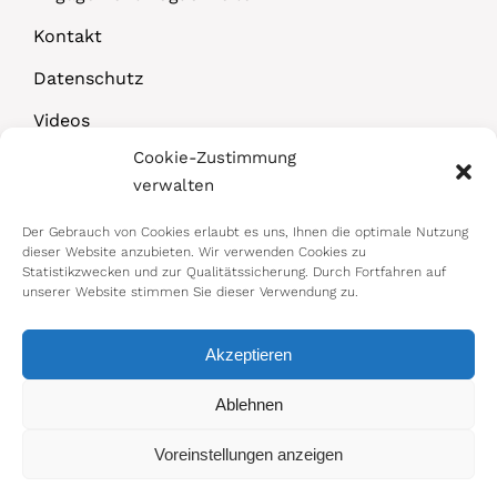
Kontakt
Datenschutz
Videos
Cookie-Zustimmung
Downloads
verwalten
Der Gebrauch von Cookies erlaubt es uns, Ihnen die optimale Nutzung
dieser Website anzubieten. Wir verwenden Cookies zu
Statistikzwecken und zur Qualitätssicherung. Durch Fortfahren auf
unserer Website stimmen Sie dieser Verwendung zu.
Akzeptieren
© 2026 Bundesministerium für Arbeit,
Ablehnen
Soziales, Gesundheit, Pflege und
Voreinstellungen anzeigen
Konsumentenschutz
Impressum
|
Datenschutz