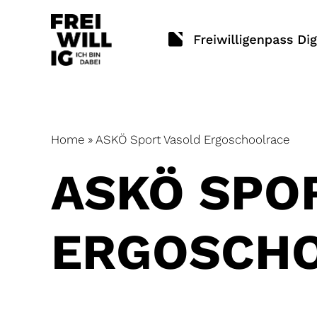
Skip
to
content
Home
»
ASKÖ Sport Vasold Ergoschoolrace
ASKÖ SPO
ERGOSCH