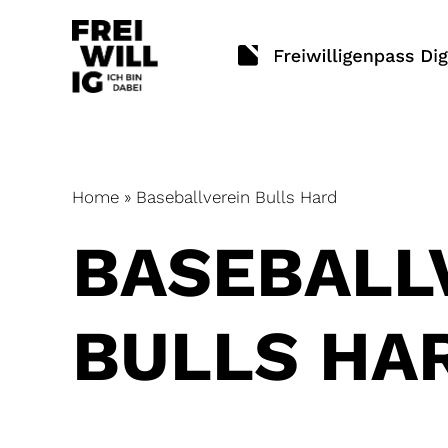
Skip
to
content
Home
»
Baseballverein Bulls Hard
BASEBALL
BULLS HA