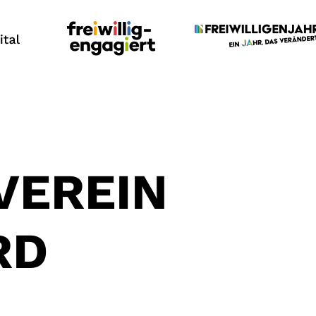
VEREIN
RD