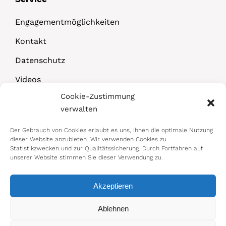
Engagementmöglichkeiten
Kontakt
Datenschutz
Videos
Cookie-Zustimmung
Downloads
verwalten
Der Gebrauch von Cookies erlaubt es uns, Ihnen die optimale Nutzung
dieser Website anzubieten. Wir verwenden Cookies zu
Statistikzwecken und zur Qualitätssicherung. Durch Fortfahren auf
unserer Website stimmen Sie dieser Verwendung zu.
Akzeptieren
© 2026 Bundesministerium für Arbeit,
Ablehnen
Soziales, Gesundheit, Pflege und