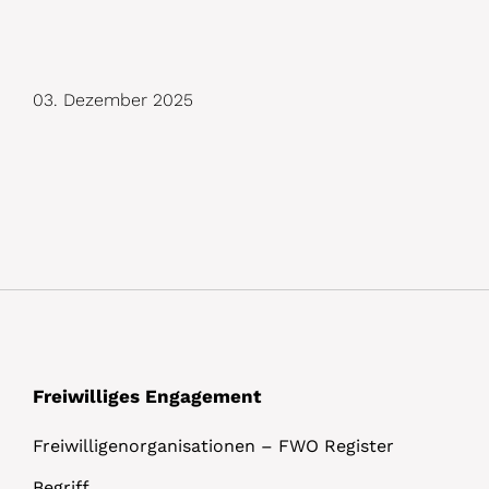
D
03. Dezember 2025
e
t
a
i
l
s
Freiwilliges Engagement
Freiwilligenorganisationen – FWO Register
Begriff