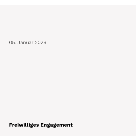
D
05. Januar 2026
e
t
a
i
l
s
Freiwilliges Engagement