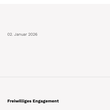
D
02. Januar 2026
e
t
a
i
l
s
Freiwilliges Engagement