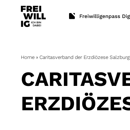
Skip
to
content
Home
»
Caritasverband der Erzdiözese Salzburg
CARITASV
ERZDIÖZE