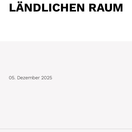
LÄNDLICHEN RAUM
D
05. Dezember 2025
e
t
a
i
l