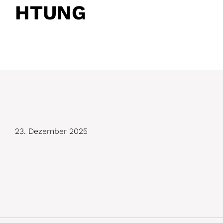
HTUNG
D
23. Dezember 2025
e
t
a
i
l