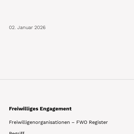
D
02. Januar 2026
e
t
a
i
l
s
Freiwilliges Engagement
Freiwilligenorganisationen – FWO Register
Begriff