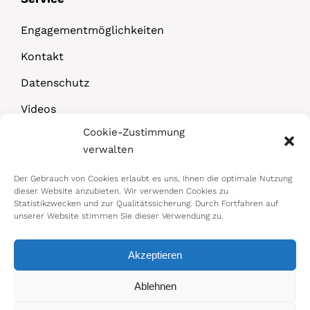
Engagementmöglichkeiten
Kontakt
Datenschutz
Videos
Cookie-Zustimmung
Downloads
verwalten
Der Gebrauch von Cookies erlaubt es uns, Ihnen die optimale Nutzung
dieser Website anzubieten. Wir verwenden Cookies zu
Statistikzwecken und zur Qualitätssicherung. Durch Fortfahren auf
unserer Website stimmen Sie dieser Verwendung zu.
Akzeptieren
© 2026 Bundesministerium für Arbeit,
Ablehnen
Soziales, Gesundheit, Pflege und