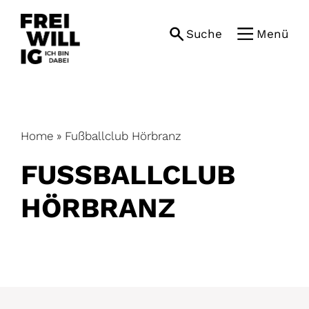
Skip
to
Suche
Menü
content
Home
»
Fußballclub Hörbranz
FUSSBALLCLUB H
ÖRBRANZ