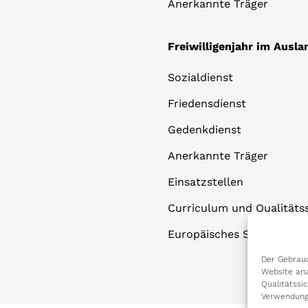
Anerkannte Träger
Freiwilligenjahr im Ausla
Sozialdienst
t
Friedensdienst
Gedenkdienst
Anerkannte Träger
Einsatzstellen
Curriculum und Qualitäts
Europäisches Solidaritäts
Der Gebrauc
Website anz
Qualitätssi
Verwendung