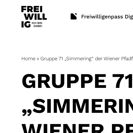
Skip
to
content
Home
»
Gruppe 71 „Simmering“ der Wiener Pfadf
GRUPPE 7
„SIMMERI
WIENER P