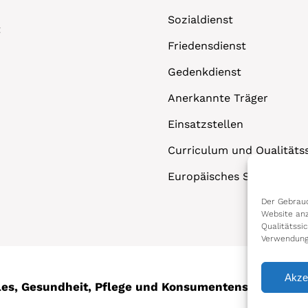
Sozialdienst
t
Friedensdienst
Gedenkdienst
Anerkannte Träger
Einsatzstellen
Curriculum und Qualitäts
Europäisches Solidaritäts
Der Gebrauc
Website anz
Qualitätssi
Verwendung
Akze
ales, Gesundheit, Pflege und Konsumentenschutz