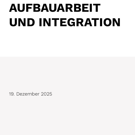
AUFBAUARBEIT
UND INTEGRATION
D
19. Dezember 2025
e
t
a
i