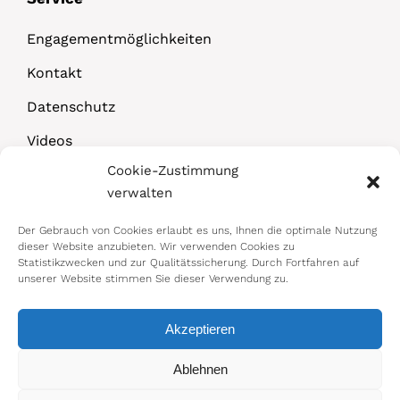
Engagementmöglichkeiten
Kontakt
Datenschutz
Videos
Cookie-Zustimmung
Downloads
verwalten
Der Gebrauch von Cookies erlaubt es uns, Ihnen die optimale Nutzung
dieser Website anzubieten. Wir verwenden Cookies zu
Statistikzwecken und zur Qualitätssicherung. Durch Fortfahren auf
unserer Website stimmen Sie dieser Verwendung zu.
Akzeptieren
© 2026 Bundesministerium für Arbeit,
Ablehnen
Soziales, Gesundheit, Pflege und