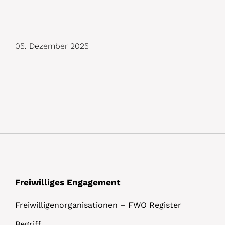
D
05. Dezember 2025
e
t
a
i
l
s
Freiwilliges Engagement
Freiwilligenorganisationen – FWO Register
Begriff